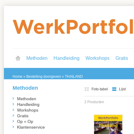
Methoden
Handleiding
Workshops
Gratis
Home
»
Bestelling doorgeven
»
THAILAND
Methoden
Foto-tabel
Lijst
Methoden
2 Producten
Handleiding
Workshops
Gratis
Op = Op
Klantenservice