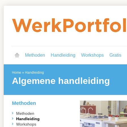
Methoden
Handleiding
Workshops
Gratis
Home
»
Handleiding
Algemene handleiding
Methoden
Methoden
Handleiding
Workshops