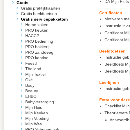
DA Mijn Fiets
Gratis
Gratis praktijkkaarten
Certificaten
Gratis beeldtoetsen
Motiveren met 
Gratis servicepakketten
Home koken
Instructie invu
PRO keuken
Certificaat Mi
HACCP
Certificaat Mi
PRO bediening
PRO bakkerij
Beeldtoetsen
PRO zanddeeg
Instructie ge
PRO kantine
Feest!
Beeldtoets Mij
Thailand
Beeldtoets Mij
Mijn Textiel
Oké
Leerlijnen
Body
Instructie gebr
Beauty
EHBO
Extra voor dez
Babyverzorging
Checklist Mijn
Mijn Huis
Mijn Keuken
Theorietoets 
Mijn Voeding
Antwoordb
Mijn Was
PRO Schoonmaak