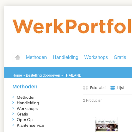
Methoden
Handleiding
Workshops
Gratis
Home
»
Bestelling doorgeven
»
THAILAND
Methoden
Foto-tabel
Lijst
Methoden
2 Producten
Handleiding
Workshops
Gratis
Op = Op
Klantenservice