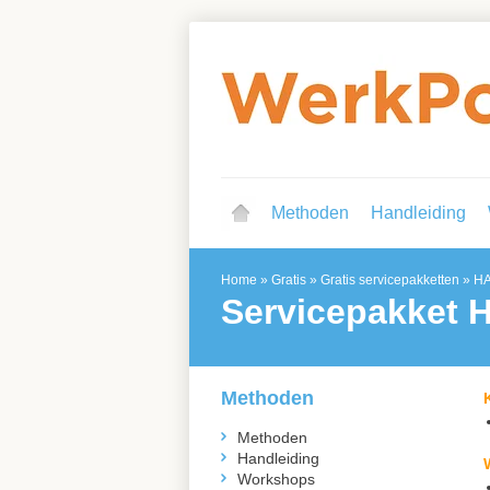
Methoden
Handleiding
Home
»
Gratis
»
Gratis servicepakketten
»
H
Servicepakket
Methoden
Methoden
Handleiding
Workshops