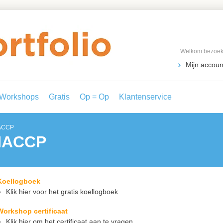
Welkom bezoeke
Mijn accoun
Workshops
Gratis
Op = Op
Klantenservice
ACCP
 HACCP
Koellogboek
Klik hier voor het gratis koellogboek
Workshop certificaat
Klik hier om het certificaat aan te vragen