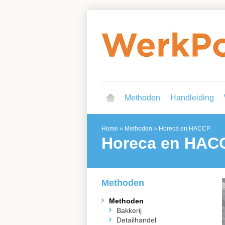
Methoden
Handleiding
Home
»
Methoden
»
Horeca en HACCP
Horeca en HAC
Methoden
Methoden
Bakkerij
Detailhandel