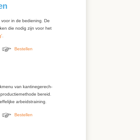
en
 voor in de bediening. De
ken die nodig zijn voor het
g'
.
Bestellen
xxxxxxx
xxxxxxxxxx
kmenu van kantinegerech­
 productiemethode bereid.
felijke arbeidstraining.
Bestellen
xxxxxxx
xxxxxxxxxx