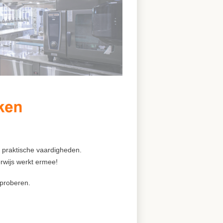
p praktische vaardigheden.
erwijs werkt ermee!
itproberen.