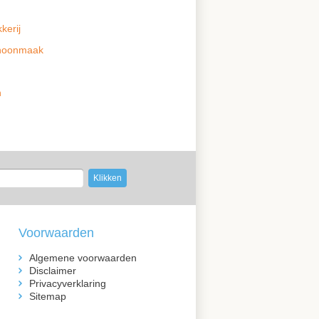
kerij
schoonmaak
n
xxxxxx
xxxxxxxxxx
Klikken
Voorwaarden
Algemene voorwaarden
Disclaimer
Privacyverklaring
Sitemap