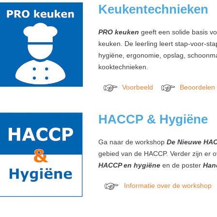
xx
Keukentechnieken
PRO keuken
geeft een solide basis vo
keuken. De leerling leert stap-voor-st
hygiëne, ergonomie, opslag, schoon­maa
kooktechnieken.
Voorbeeld
Beoordelen
xxxxxxx
xxxxxxxxxx
xxxxxxx
xxxxxxxxxx
xx
HACCP & Hygiëne
Ga naar de workshop
De Nieuwe HA
gebied van de HACCP. Verder zijn er o
HACCP en hygiëne
en de poster
Han
Informatie over de workshop
xxxxxxx
xxxxxxxxxx
xxxxxxx
xxxxxxxxxx