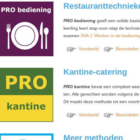
xx
Restauranttechniek
PRO bediening
geeft een solide basis
leerling leert stap-voor-stap de technie
examen
SVA 1 'Werken in de bedienin
Voorbeeld
Beoordelen
xxxxxxx
xxxxxxxxxx
xxxxxxx
xxxxxxxxxx
xx
Kantine-catering
PRO kantine
bevat een compleet wee
ten. Alle gerechten worden volgens de
Dit maakt deze methode tot een voortref
Voorbeeld
Beoordelen
xxxxxxx
xxxxxxxxxx
xxxxxxx
xxxxxxxxxx
xx
Meer methoden