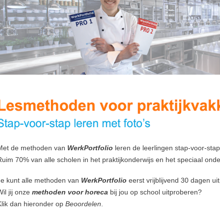
Met de methoden van
WerkPortfolio
leren de leerlingen stap-voor-sta
Ruim 70% van alle scholen in het praktijkonderwijs en het speciaal ond
Je kunt alle methoden van
WerkPortfolio
eerst
vrijblijvend 30 dagen u
il jij onze
methoden voor horeca
bij jou op school uitproberen?
Klik dan hieronder op
Beoordelen
.