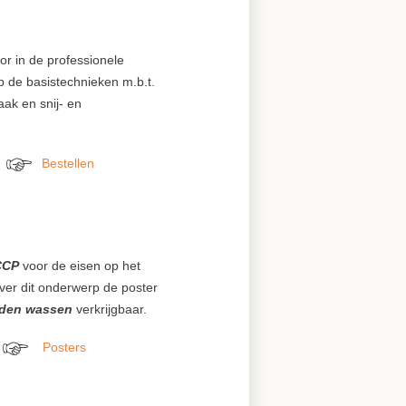
or in de professionele
ap de basistechnieken m.b.t.
k­ en snij- en
Bestellen
xxxxxxx
xxxxxxxxxx
CCP
voor de eisen op het
ver dit onderwerp de poster
den wassen
verkrijgbaar.
Posters
xxxxxxx
xxxxxxxxxx