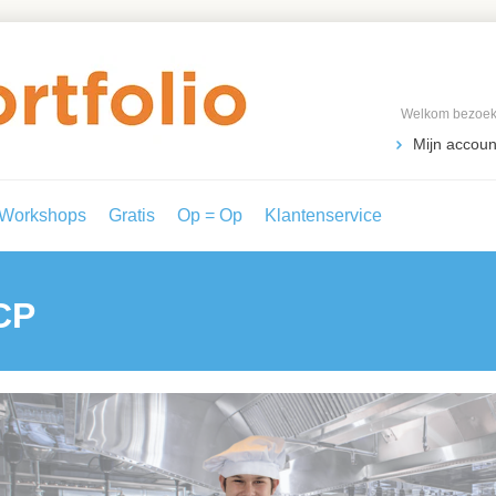
Welkom bezoeke
Mijn accoun
Workshops
Gratis
Op = Op
Klantenservice
CP