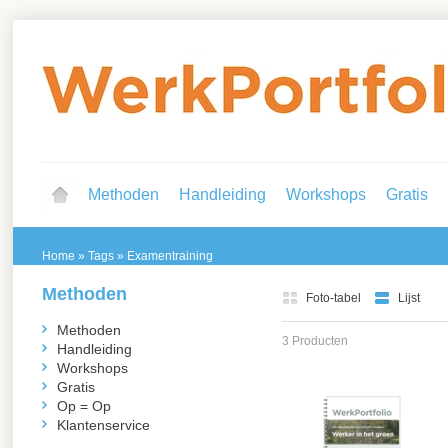
Methoden
Handleiding
Workshops
Gratis
Home
»
Tags
»
Examentraining
Methoden
Foto-tabel
Lijst
Methoden
3 Producten
Handleiding
Workshops
Gratis
Op = Op
Klantenservice