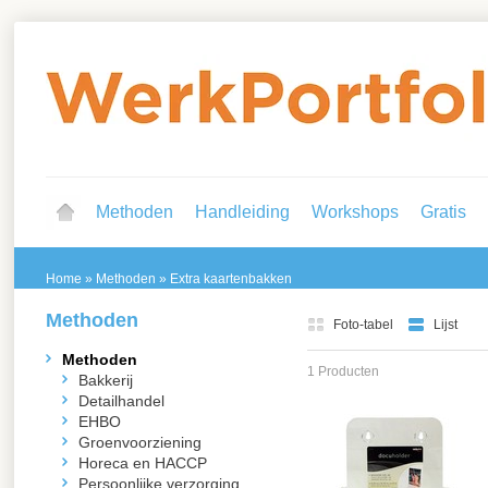
Methoden
Handleiding
Workshops
Gratis
Home
»
Methoden
»
Extra kaartenbakken
Methoden
Foto-tabel
Lijst
Methoden
1 Producten
Bakkerij
Detailhandel
EHBO
Groenvoorziening
Horeca en HACCP
Persoonlijke verzorging