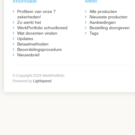
Informatie
Meer
Profiteer van onze 7
Alle producten
zekerheden!
Nieuwste producten
Zo werkt het
Aanbiedingen
WerkPortfolio schoolbreed
Bestelling doorgeven
Wat docenten vinden
Tags
Updates
Betaalmethoden
Beoordelingsprocedure
Nieuwsbrief
© Copyright 2026 WerkPortfolio
Powered by
Lightspeed