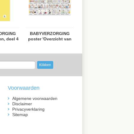
ORGING
BABYVERZORGING
en, deel 4
poster 'Overzicht van
de vaardigheden'
Klikken
Voorwaarden
Algemene voorwaarden
Disclaimer
Privacyverklaring
Sitemap