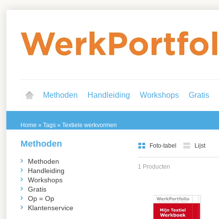
Methoden
Handleiding
Workshops
Gratis
Home
»
Tags
»
Textiele werkvormen
Methoden
Foto-tabel
Lijst
Methoden
1 Producten
Handleiding
Workshops
Gratis
Op = Op
Klantenservice