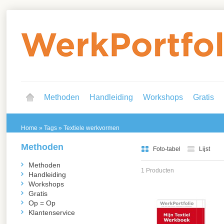
Methoden
Handleiding
Workshops
Gratis
Home
»
Tags
»
Textiele werkvormen
Methoden
Foto-tabel
Lijst
Methoden
1 Producten
Handleiding
Workshops
Gratis
Op = Op
Klantenservice