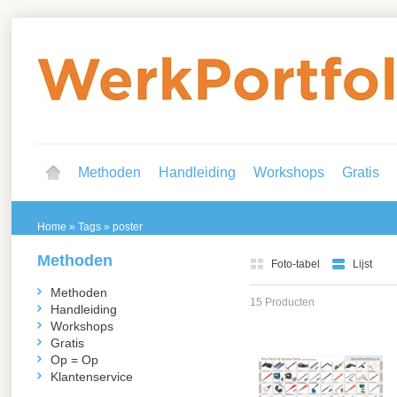
Methoden
Handleiding
Workshops
Gratis
Home
»
Tags
»
poster
Methoden
Foto-tabel
Lijst
Methoden
15 Producten
Handleiding
Workshops
Gratis
Op = Op
Klantenservice