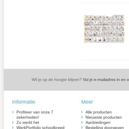
Wil je op de hoogte blijven?
Vul je e-mailadres in en 
Informatie
Meer
Profiteer van onze 7
Alle producten
zekerheden!
Nieuwste producten
Zo werkt het
Aanbiedingen
WerkPortfolio schoolbreed
Bestelling doorgeven