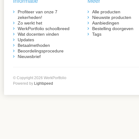
Informatie
Meer
Profiteer van onze 7
Alle producten
zekerheden!
Nieuwste producten
Zo werkt het
Aanbiedingen
WerkPortfolio schoolbreed
Bestelling doorgeven
Wat docenten vinden
Tags
Updates
Betaalmethoden
Beoordelingsprocedure
Nieuwsbrief
© Copyright 2026 WerkPortfolio
Powered by
Lightspeed