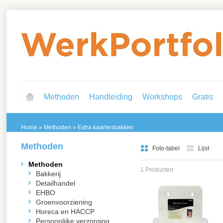
Methoden
Handleiding
Workshops
Gratis
Home
»
Methoden
»
Extra kaartenbakken
Methoden
Foto-tabel
Lijst
Methoden
1 Producten
Bakkerij
Detailhandel
EHBO
Groenvoorziening
Horeca en HACCP
Persoonlijke verzorging