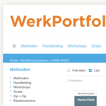
Methoden
Handleiding
Workshops
Gratis
Home
»
Bestelling doorgeven
»
HOME-PAINT
Methoden
Foto-tabel
Lijst
Methoden
2 Producten
Handleiding
Workshops
Gratis
Op = Op
Klantenservice